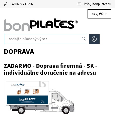
+420 605 730 206
info
@
bonpilates.eu
€0
0 ks /
DOPRAVA
ZADARMO - Doprava firemná - SK -
individuálne doručenie na adresu