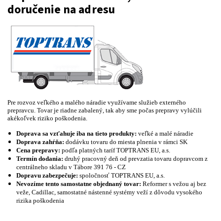
doručenie na adresu
Pre
rozvoz
veľkého a
malého
náradie
využívame
služieb
externého
prepravcu
. Tovar je riadne zabalený, tak aby sme počas prepravy vylúčili
akékoľvek riziko poškodenia.
Doprava sa vzťahuje iba na tieto produkty:
veľké a malé náradie
Doprava zahŕňa:
dodávku tovaru do miesta plnenia v rámci SK
Cena prepravy:
podľa platných taríf TOPTRANS EU, a.s.
Termín dodania:
druhý pracovný deň od prevzatia tovaru dopravcom z
centrálneho skladu v Tábore 391 76 - CZ
Dopravu zabezpečuje:
spoločnosť TOPTRANS EU, a.s.
Nevozíme tento samostatne objednaný tovar:
Reformer s vežou aj bez
veže, Cadillac, samostatné nástenné systémy veží z dôvodu vysokého
rizika poškodenia