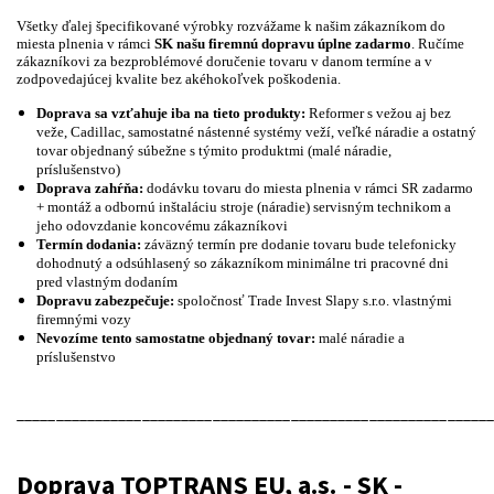
Všetky ďalej špecifikované výrobky rozvážame k našim zákazníkom do
miesta plnenia v rámci
SK našu firemnú dopravu úplne zadarmo
. Ručíme
zákazníkovi za bezproblémové doručenie tovaru v danom termíne a v
zodpovedajúcej kvalite bez akéhokoľvek poškodenia.
Doprava sa vzťahuje iba na tieto produkty:
Reformer s vežou aj bez
veže, Cadillac, samostatné nástenné systémy veží, veľké náradie a ostatný
tovar objednaný súbežne s týmito produktmi (malé náradie,
príslušenstvo)
Doprava zahŕňa:
dodávku tovaru do miesta plnenia v rámci SR zadarmo
+ montáž a odbornú inštaláciu stroje (náradie) servisným technikom a
jeho odovzdanie koncovému zákazníkovi
Termín dodania:
záväzný termín pre dodanie tovaru bude telefonicky
dohodnutý a odsúhlasený so zákazníkom minimálne tri pracovné dni
pred vlastným dodaním
Dopravu zabezpečuje:
spoločnosť Trade Invest Slapy s.r.o. vlastnými
firemnými vozy
Nevozíme tento samostatne objednaný tovar:
malé náradie a
príslušenstvo
____________________________________________________________
Doprava TOPTRANS EU, a.s. - SK -