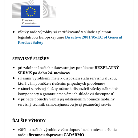
všetky naše výrobky sú certifikované v súlade s platnou
legislatívou Európskej únie
Directive 2001/95/EC of General
Product Safety
SERVISNÉ SLUŽBY
pri zakúpení našich pilates strojov ponúkame
BEZPLATNÝ
SERVIS po dobu 24. mesiacov
s našimi výrobkami máte k dispozícii stálu servisnú službu,
ktorá vám pomôže s riešením prípadných problémov
v rámci servisnej služby máme k dispozícii všetky náhradné
komponenty a garantujeme vám ich skladovú dostupnosť
v prípade poruchy vám s jej odstránením pomôže mobilný
servisný technik samozrejmosťou je aj pozáručný servis
ĎALŠIE VÝHODY
väčšinu našich výrobkov vám dopravíme do miesta určenia
našou
firemnou dopravou ZADARMO