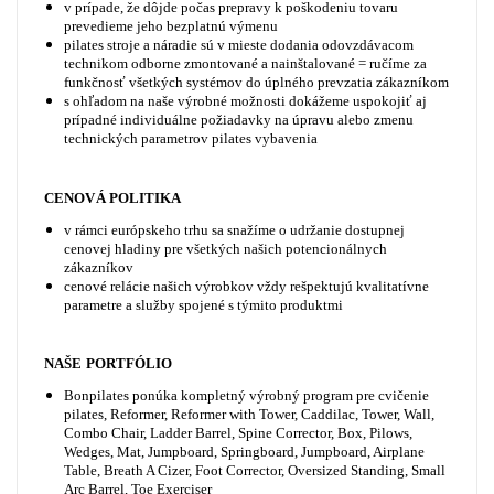
v prípade, že dôjde počas prepravy k poškodeniu tovaru
prevedieme jeho bezplatnú výmenu
pilates stroje a náradie sú v mieste dodania odovzdávacom
technikom odborne zmontované a nainštalované = ručíme za
funkčnosť všetkých systémov do úplného prevzatia zákazníkom
s ohľadom na naše výrobné možnosti dokážeme uspokojiť aj
prípadné individuálne požiadavky na úpravu alebo zmenu
technických parametrov pilates vybavenia
CENOVÁ POLITIKA
v rámci európskeho trhu sa snažíme o udržanie dostupnej
cenovej hladiny pre všetkých našich potencionálnych
zákazníkov
cenové relácie našich výrobkov vždy rešpektujú kvalitatívne
parametre a služby spojené s týmito produktmi
NAŠE PORTFÓLIO
Bonpilates
ponúka kompletný
výrobný program
pre cvičenie
pilates
,
Reformer, Reformer with Tower, Caddilac, Tower, Wall,
Combo Chair, Ladder Barrel, Spine Corrector, Box, Pilows,
Wedges, Mat, Jumpboard, Springboard, Jumpboard, Airplane
Table, Breath A Cizer, Foot Corrector, Oversized Standing, Small
Arc Barrel, Toe Exerciser