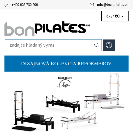
+420 605 730 206
info
@
bonpilates.eu
€0
0 ks /