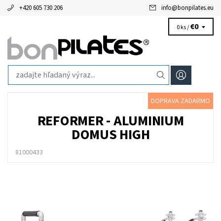
+420 605 730 206
info
@
bonpilates.eu
€0
0 ks /
DOPRAVA ZADARMO
REFORMER - ALUMINIUM
DOMUS HIGH
81000433