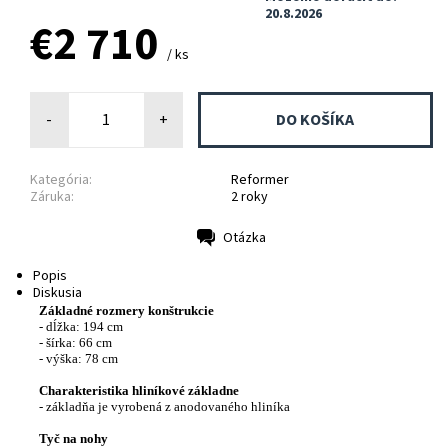
20.8.2026
€2 710
/ ks
-
+
Kategória:
Reformer
Záruka:
2 roky
Otázka
Tlač
Popis
Diskusia
Základné rozmery konštrukcie
- dĺžka: 194 cm
- šírka: 66 cm
- výška: 78 cm
Charakteristika
hliníkové
základne
-
základňa
je vyrobená z
anodovaného
hliníka
Tyč na nohy