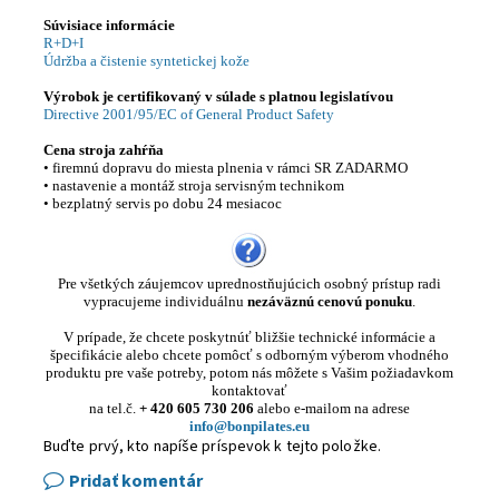
Súvisiace informácie
R+D+I
Údržba a čistenie syntetickej kože
Výrobok je certifikovaný v súlade s platnou legislatívou
Directive 2001/95/EC of General Product Safety
Cena stroja zahŕňa
• firemnú dopravu do miesta plnenia v rámci SR ZADARMO
• nastavenie a montáž stroja servisným technikom
• bezplatný servis po dobu 24 mesiacoc
Pre všetkých záujemcov uprednostňujúcich osobný prístup radi
vypracujeme individuálnu
nezáväznú cenovú ponuku
.
V
prípade, že chcete
poskytnúť
bližšie
technické informácie
a
špecifikácie
alebo chcete
pomôcť s
odborným
výberom
vhodného
produktu
pre
vaše potreby
, potom nás môžete s Vašim požiadavkom
kontaktovať
na tel.č.
+ 420 605 730 206
alebo e-mailom na adrese
info@bonpilates.eu
Buďte prvý, kto napíše príspevok k tejto položke.
Pridať komentár