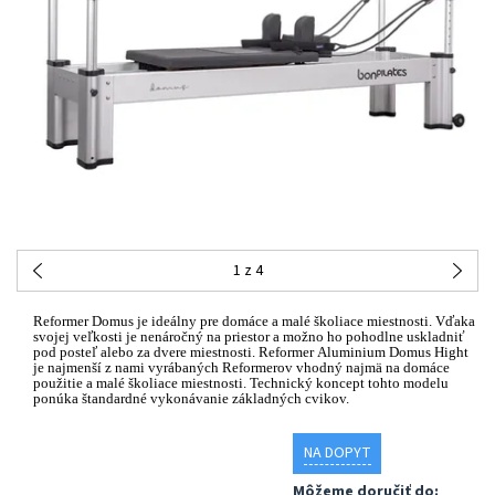
1
z 4
Reformer
Domus
je ideálny
pre
domáce a malé
školiace miestnosti
.
Vďaka
svojej
veľkosti je
nenáročný
na priestor
a
možno ho
pohodlne
uskladniť
pod posteľ
alebo
za
dvere
miestnosti.
Reformer Aluminium Domus Hight
je najmenší z nami vyrábaných Reformerov vhodný najmä na domáce
použitie a malé školiace miestnosti.
Technický koncept tohto modelu
ponúka štandardné vykonávanie základných cvikov.
NA DOPYT
Môžeme doručiť do: