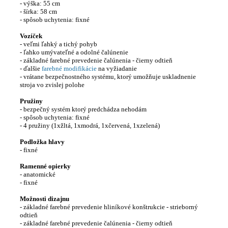
- výška: 55 cm
- šírka: 58 cm
-
spôsob
uchytenia
:
fixné
Vozíček
- veľmi ľahký a tichý pohyb
- ľahko umývateľné a odolné čalúnenie
- základné farebné prevedenie čalúnenia - čierny odtieň
- ďalšie
farebné modifikácie
na vyžiadanie
-
vrátane
bezpečnostného
systému, ktorý
umožňuje uskladnenie
stroja vo
zvislej
polohe
Pružiny
- bezpečný systém ktorý predchádza nehodám
-
spôsob
uchytenia
:
fixné
- 4 pružiny (1xžltá, 1xmodrá, 1xčervená, 1xzelená)
Podložka hlavy
-
fixné
Ramenné opierky
- anatomické
-
fixné
Možnosti
dizajnu
-
základné
farebné prevedenie
hliníkové konštrukcie
-
strieborný
odtieň
-
základné
farebné prevedenie
čalúnenia
-
čierny odtieň